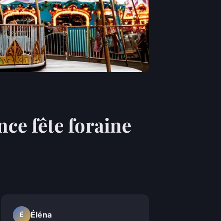
ce fête foraine
Éléna
É