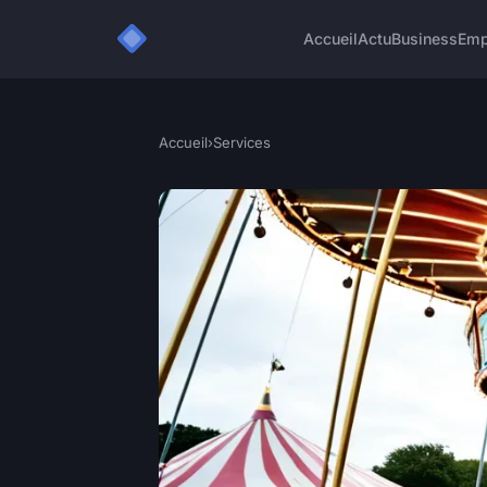
Accueil
Actu
Business
Emp
Accueil
›
Services