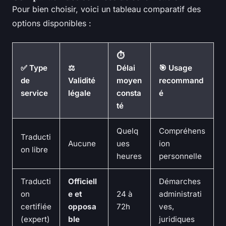
Pour bien choisir, voici un tableau comparatif des
options disponibles :
⏱️
✅ Type
⚖️
Délai
🎯 Usage
de
Validité
moyen
recommand
service
légale
consta
é
té
Quelq
Compréhens
Traducti
Aucune
ues
ion
on libre
heures
personnelle
Traducti
Officiell
Démarches
on
e et
24 à
administrati
certifiée
opposa
72h
ves,
(expert)
ble
juridiques